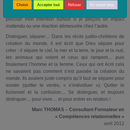
son contexte et dans son histoire. Dans des discussions
Choisir
Accepter tout
Refuser
En savoir plus
en situation de désaccord, il est nécessaire de bien
préciser mon intention surtout si je perçois un impact
inattendu ou une réaction démesurée chez l’autre.
Distinguer, séparer… Dans les récits judéo-chrétiens de
création du monde, il est écrit que Dieu sépare pour
créer : il sépare le ciel, la mer et la terre, le jour et la nuit,
les animaux qui volent et ceux qui rampent… puis
finalement l’homme et la femme. Ceux qui ont écrit cela
ne savaient pas comment s’est passée la création du
monde. Ils avaient juste compris qu’il faut se séparer pour
exister (quitter le ventre, « s’individuer »). Quitter le
fusionnel et la confusion… Se distinguer, et toujours
distinguer… pour vivre… et pour entrer en relation !
Marc THOMAS –
Consultant Formateur en
« Compétences relationnelles »
avril 2012