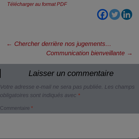
Télécharger au format PDF
Navigation
←
Chercher derrière nos jugements…
des
Communication bienveillante
→
articles
Laisser un commentaire
Votre adresse e-mail ne sera pas publiée.
Les champs
obligatoires sont indiqués avec
*
Commentaire
*