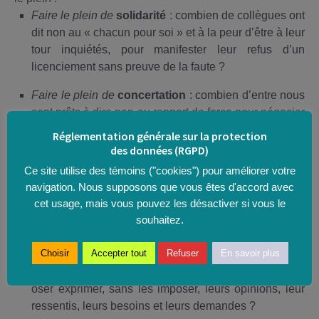
Faire le plein de
solidarité
: combien de collègues ont
dit non au « chacun pour soi » et à la peur d’être à leur
tour inquiétés, pour manifester leur refus d’un
licenciement sans preuve de la faute ?
Faire le plein de
concertation
: combien d’entre nous
sont prêts à dire non au rapport de force pour négocier
les petits conflits du quotidien ?
Réglementation générale sur la protection
des données (RGPD)
Faire le plein
d’
empathie
: combien allons-nous être
Ce site utilise des témoins ("cookies") pour améliorer votre
aujourd’hui à refuser toute accusation, à garantir la
navigation. Nous supposons que vous êtes d'accord avec
liberté d’expression de notre voisin et prendre en
cet usage, mais vous pouvez les désactiver si vous le
compte ce qu’il est, sans le juger ?
souhaitez.
Faire le plein
d’
audace
pour
être soi
: combien
Choisir
Accepter tout
Refuser
En savoir plus
d’entre-nous oserons mettre des mots sans violence
sur leurs légitimes colères ou sur leurs espoirs, pour
oser exprimer, sans les imposer, leurs opinions, leur
ressentis, leurs besoins et leurs demandes ?