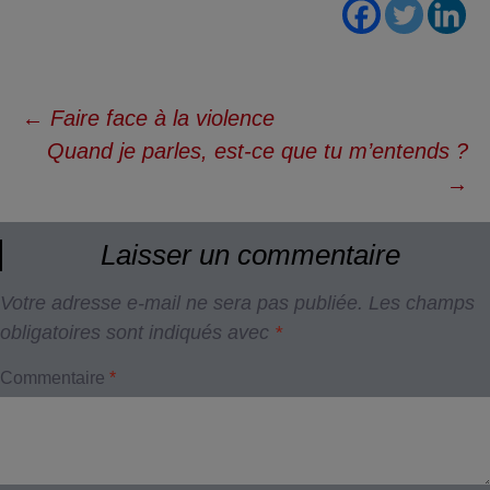
Navigation
←
Faire face à la violence
des
Quand je parles, est-ce que tu m’entends ?
articles
→
Laisser un commentaire
Votre adresse e-mail ne sera pas publiée.
Les champs
obligatoires sont indiqués avec
*
Commentaire
*