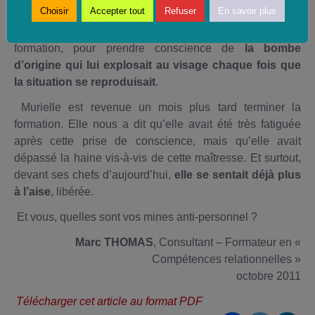
Choisir
Accepter tout
Refuser
En savoir plus
Murielle vers une autorité. Il a fallu qu’elle prenne le
temps et les moyens de s’écouter elle-même, grâce à la
formation, pour prendre conscience de
la bombe
d’origine qui lui explosait au visage chaque fois que
la situation se reproduisait
.
Murielle est revenue un mois plus tard terminer la
formation. Elle nous a dit qu’elle avait été très fatiguée
après cette prise de conscience, mais qu’elle avait
dépassé la haine vis-à-vis de cette maîtresse. Et surtout,
devant ses chefs d’aujourd’hui,
elle se sentait déjà plus
à l’aise
, libérée.
Et vous, quelles sont vos mines anti-personnel ?
Marc THOMAS
, Consultant – Formateur en «
Compétences relationnelles »
octobre 2011
Télécharger cet article au format PDF