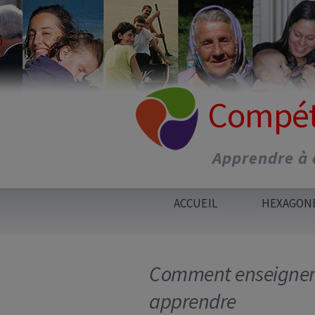
Aller
au
contenu
Compéte
Apprendre à ê
ACCUEIL
HEXAGON
FORMATION
DOCUMENT
Comment enseigner p
ATELIERS E
ACCOMPAG
apprendre