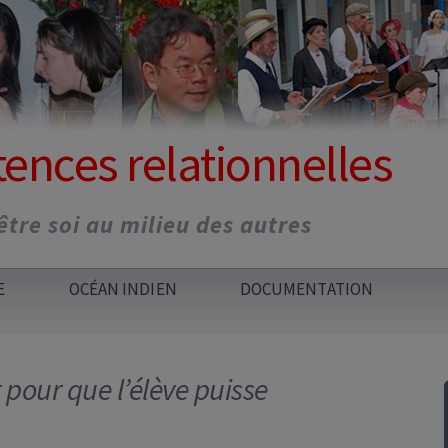
nces relationnelles
tre soi au milieu des autres
E
OCÉAN INDIEN
DOCUMENTATION
S ET
OCÉAN INDIEN : QUI
DÉVELOPPEMENT
DOCUMENTS POUR
L
S
SOMMES-NOUS ?
PERSONNEL
TOUS
our que l’élève puisse
T
ACCOMPAGNEMENT
(RÉ)ORIENTATION ET
ATELIERS
FORMATIONS EN
T
NEMENTS
OCÉAN INDIEN
PROJET
PARENTALITÉ
LIGNE
PROFESSIONNEL
A