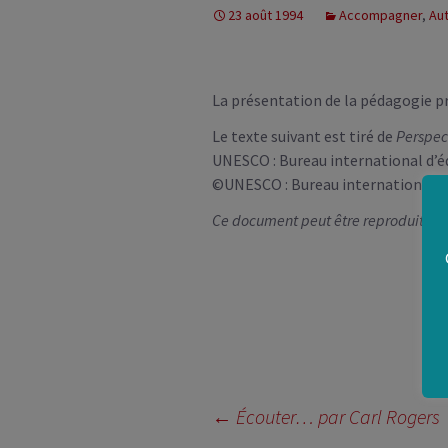
QUI SOMME
23 août 1994
Accompagner
,
Aut
INFOS PRA
La présentation de la pédagogie 
Le texte suivant est tiré de
Perspec
UNESCO : Bureau international d’édu
©UNESCO : Bureau international d
Ce document peut être reproduit lib
Navigation
←
Écouter… par Carl Rogers
des