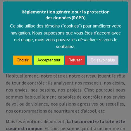
Avez-vous compris maintenant pourquoi c’est une erreur de
penser qu’il faut taire ses émotions ? Bien des violences
Réglementation générale sur la protection
intrafamiliales ou débordements sociaux, jusqu’au
des données (RGPD)
terrorisme, résultent de colères ou de détresses qui n’ont
Ce site utilise des témoins ("cookies") pour améliorer votre
pas pu s’exprimer et déverser leur trop-plein !
navigation. Nous supposons que vous êtes d'accord avec
cet usage, mais vous pouvez les désactiver si vous le
DES ÉMOTIONS EXPRIMÉES
souhaitez.
Seuls les mots permettent à l’être humain de traiter ses
émotions. Parce que le cœur qui déborde n’est canalisé que
Choisir
Accepter tout
Refuser
En savoir plus
par la tête qui cherche à comprendre.
Habituellement, notre tête et notre cerveau jouent le rôle
de tour de contrôle : ils analysent nos ressentis, nos désirs,
nos envies, nos besoins, nos projets. C’est pourquoi nous
sommes habituellement capables de contrôler nos envies
de vol ou de violence, nos pulsions agressives ou sexuelles,
nos consommations de nourriture et d’alcool, etc.
Mais les émotions débordent,
la liaison entre la tête et le
cœur est rompue
. Et tout personne qui dit à un homme en