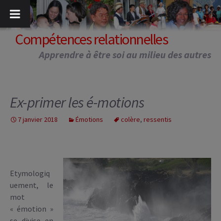
Aller
au
contenu
Compétences relationnelles
Apprendre à être soi au milieu des autres
Ex-primer les é-motions
7 janvier 2018
Émotions
colère
,
ressentis
Etymologiq
uement, le
mot
« émotion »
se divise en