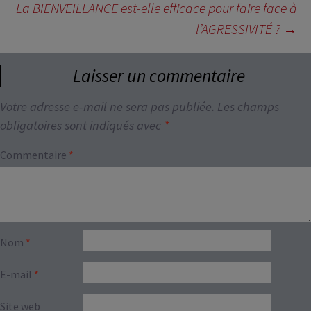
articles
La BIENVEILLANCE est-elle efficace pour faire face à
l’AGRESSIVITÉ ?
→
Laisser un commentaire
Votre adresse e-mail ne sera pas publiée.
Les champs
obligatoires sont indiqués avec
*
Commentaire
*
Nom
*
E-mail
*
Site web