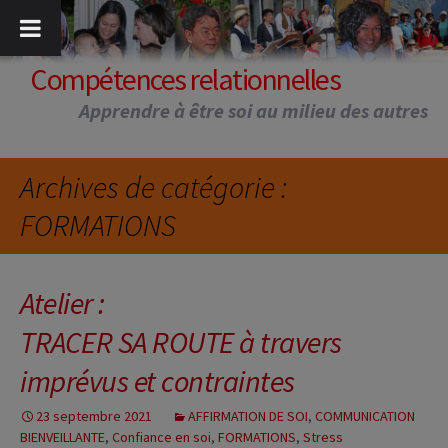
Aller
au
contenu
Compétences relationnelles
Apprendre à être soi au milieu des autres
Archives de catégorie :
FORMATIONS
Atelier :
TRACER SA ROUTE à travers
imprévus et contraintes
23 septembre 2021
AFFIRMATION DE SOI
,
COMMUNICATION
BIENVEILLANTE
,
Confiance en soi
,
FORMATIONS
,
Stress