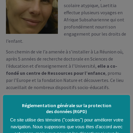
scolaire atypique, Laetitia
effectue plusieurs voyages en
Afrique Subsaharienne qui ont
profondément nourri son
engagement pour les droits de
l’enfant.
Son chemin de vie l’a amenée à s’installer à La Réunion où,
après 5 années de recherche doctorale en Sciences de
l’éducation et d’enseignement à l’Université,
elle a co-
fondé un centre de Ressources pour l’enfance
, promu
par l’Europe et la fondation Nature et découvertes. Ce lieu
accueillait de nombreux dispositifs socio-éducatifs.
Porteuse d’une vision pédagogique globale et
contextualisée elle contribue à la
création d’écoles
Réglementation générale sur la protection
des données (RGPD)
innovantes
: le jardin d’enfants ‘TI papang’ à Saint Leu,
première expérience, puis L’oasis des enfants à La Rivière
Ce site utilise des témoins ("cookies") pour améliorer votre
Saint Louis et dernièrement, La forêt des Lucioles à Annecy.
navigation. Nous supposons que vous êtes d'accord avec