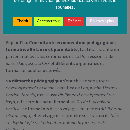
cet usage, mais vous pouvez les désactiver si vous le
Cet engagement associatif est dans sa vision indissociable
souhaitez.
du lien avec les territoires et elle s’investit de plus en plus
depuis une dizaine d’années dans le champ de la
formation
Choisir
Accepter tout
Refuser
En savoir plus
continue
auprès de professionnels de la petite enfance et
de travailleurs sociaux.
Aujourd’hui
Consultante en innovation pédagogique,
formatrice Enfance et parentalité
, Laetitia travaille en
partenariat avec les communes de La Possession et de
Saint Paul, avec la CAF et différents organismes de
formation publics ou privés.
Sa démarche pédagogique
s’enrichit de son propre
développement personnel
, certifiée de
l’approche Thomas
Gordon Parents
, mais aussi
Diplômée d’enseignement du
Yoga
, elle termine actuellement un
DU de Psychologie
positive
, se forme lors de ses voyages en Inde en
Art-thérapie
(Kolam yoga)
et envisage de reprendre ses travaux de
thèse
en Psychologie de l’éducation autour du processus de
résilience
.