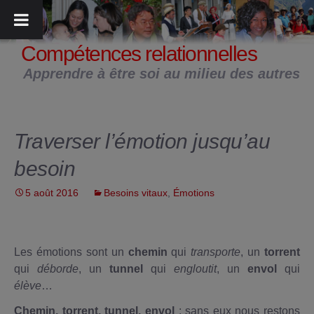
Aller
au
contenu
Compétences relationnelles
Apprendre à être soi au milieu des autres
Traverser l’émotion jusqu’au
besoin
5 août 2016
Besoins vitaux
,
Émotions
Les émotions sont un
chemin
qui
transporte
, un
torrent
qui
déborde
, un
tunnel
qui
engloutit
, un
envol
qui
élève
…
Chemin, torrent, tunnel, envol
: sans eux nous restons