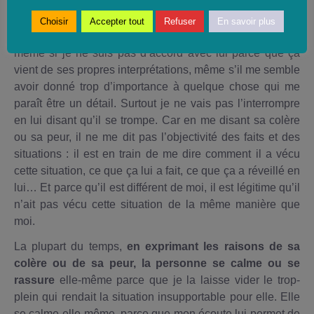
Je peux tout écouter
, sauf les éventuelles insultes ou
Choisir
Accepter tout
Refuser
En savoir plus
violences qu’il projetterait sur moi. Je peux tout écouter,
même si je ne suis pas d’accord avec lui parce que ça
vient de ses propres interprétations, même s’il me semble
avoir donné trop d’importance à quelque chose qui me
paraît être un détail. Surtout je ne vais pas l’interrompre
en lui disant qu’il se trompe. Car en me disant sa colère
ou sa peur, il ne me dit pas l’objectivité des faits et des
situations : il est en train de me dire comment il a vécu
cette situation, ce que ça lui a fait, ce que ça a réveillé en
lui… Et parce qu’il est différent de moi, il est légitime qu’il
n’ait pas vécu cette situation de la même manière que
moi.
La plupart du temps,
en exprimant les raisons de sa
colère ou de sa peur, la personne se calme
ou se
rassure
elle-même parce que je la laisse vider le trop-
plein qui rendait la situation insupportable pour elle. Elle
se calme elle-même, parce que mon écoute lui permet de