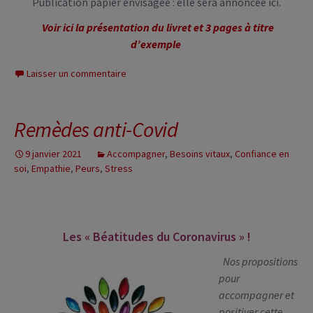
Publication papier envisagée : elle sera annoncée ici.
Voir ici la présentation du livret et 3 pages à titre
d’exemple
Laisser un commentaire
Remèdes anti-Covid
9 janvier 2021
Accompagner
,
Besoins vitaux
,
Confiance en
soi
,
Empathie
,
Peurs
,
Stress
Les « Béatitudes du Coronavirus » !
Nos propositions
pour
accompagner et
positiver cette