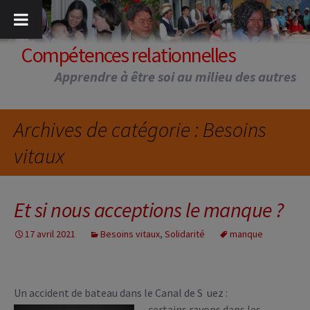
Aller
au
contenu
Compétences relationnelles
Apprendre à être soi au milieu des autres
Archives de catégorie : Besoins
vitaux
Et si nous acceptions le manque ?
17 avril 2021
Besoins vitaux
,
Solidarité
manque
Un accident de bateau dans le Canal de S
uez :
certains rayons dans les