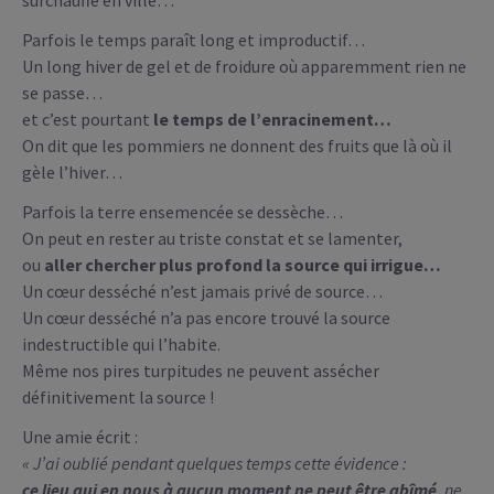
Parfois le temps paraît long et improductif…
Un long hiver de gel et de froidure où apparemment rien ne
se passe…
et c’est pourtant
le temps de l’enracinement…
On dit que les pommiers ne donnent des fruits que là où il
gèle l’hiver…
Parfois la terre ensemencée se dessèche…
On peut en rester au triste constat et se lamenter,
ou
aller chercher plus profond la source qui irrigue…
Un cœur desséché n’est jamais privé de source…
Un cœur desséché n’a pas encore trouvé la source
indestructible qui l’habite.
Même nos pires turpitudes ne peuvent assécher
définitivement la source !
Une amie écrit :
« J’ai oublié pendant quelques temps cette évidence :
ce lieu qui en nous à aucun moment ne peut être abîmé
, ne