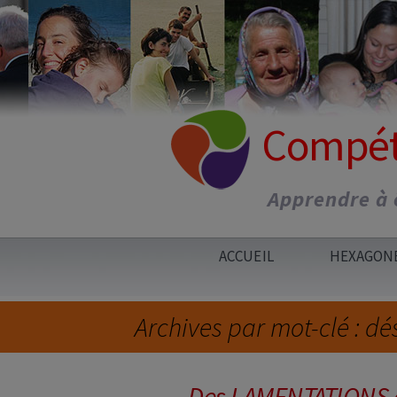
Aller
au
contenu
Compéte
Apprendre à ê
ACCUEIL
HEXAGON
FORMATION
DOCUMENT
Archives par mot-clé : dé
ATELIERS E
ACCOMPAG
Des LAMENTATIONS 