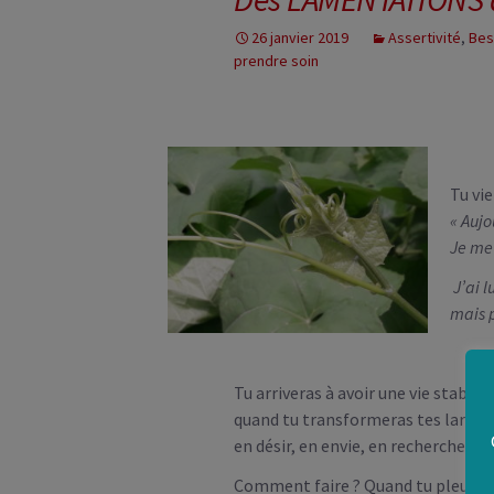
QUI SOMME
26 janvier 2019
Assertivité
,
Bes
INFOS PRA
prendre soin
Tu vie
« Aujo
Je me 
J’ai 
mais p
Tu arriveras à avoir une vie stable 
quand tu transformeras tes larmes
en désir, en envie, en recherche act
Comment faire ? Quand tu pleures