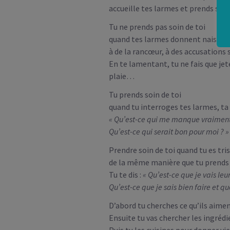
accueille tes larmes et prends soi
Tu ne prends pas soin de toi
quand tes larmes donnent naissanc
à de la rancœur, à des accusations su
En te lamentant, tu ne fais que jete
plaie…
Tu prends soin de toi
quand tu interroges tes larmes, ta 
« Qu’est-ce qui me manque vraiment ?
Qu’est-ce qui serait bon pour moi ? »
Prendre soin de toi quand tu es tri
de la même manière que tu prends s
Tu te dis :
« Qu’est-ce que je vais leu
Qu’est-ce que je sais bien faire et que
D’abord tu cherches ce qu’ils aimen
Ensuite tu vas chercher les ingré