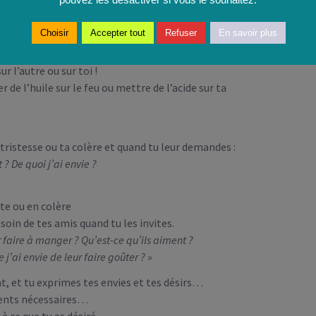
n de toi, mais pas n’importe comment !
Choisir
Accepter tout
Refuser
En savoir plus
e à des récriminations,
r l’autre ou sur toi !
r de l’huile sur le feu ou mettre de l’acide sur ta
tristesse ou ta colère et quand tu leur demandes :
 De quoi j’ai envie ?
ste ou en colère
oin de tes amis quand tu les invites.
r faire à manger ? Qu’est-ce qu’ils aiment ?
 j’ai envie de leur faire goûter ? »
t, et tu exprimes tes envies et tes désirs…
dients nécessaires…