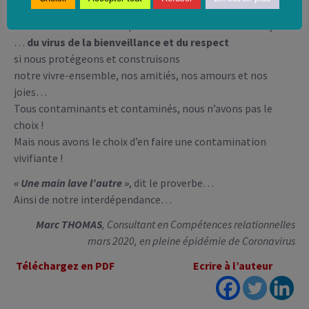
….
du virus de nos peurs
qui nous dresse contre les autres
si nous transformons la prudence en méfiance et en rejet…
…
du virus de la bienveillance et du respect
si nous protégeons et construisons
notre vivre-ensemble, nos amitiés, nos amours et nos
joies…
Tous contaminants et contaminés, nous n’avons pas le
choix !
Mais nous avons le choix d’en faire une contamination
vivifiante !
« Une main lave l’autre »
, dit le proverbe…
Ainsi de notre interdépendance…
Marc THOMAS
, Consultant en Compétences relationnelles
mars 2020, en pleine épidémie de Coronavirus
Téléchargez en PDF
Ecrire à l’auteur