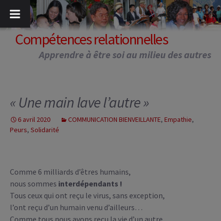
Aller
au
contenu
Compétences relationnelles
Apprendre à être soi au milieu des autres
« Une main lave l’autre »
6 avril 2020
COMMUNICATION BIENVEILLANTE
,
Empathie
,
Peurs
,
Solidarité
Comme 6 milliards d’êtres humains,
nous sommes
interdépendants !
Tous ceux qui ont reçu le virus, sans exception,
l’ont reçu d’un humain venu d’ailleurs…
Comme tous nous avons reçu la vie d’un autre…