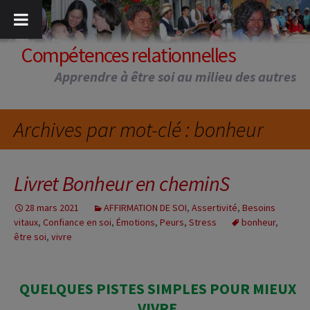
Aller
au
contenu
Compétences relationnelles
Apprendre à être soi au milieu des autres
Archives par mot-clé : bonheur
Livret Bonheur en cheminS
28 mars 2021
AFFIRMATION DE SOI
,
Assertivité
,
Besoins
vitaux
,
Confiance en soi
,
Émotions
,
Peurs
,
Stress
bonheur
,
être soi
,
vivre
QUELQUES PISTES SIMPLES POUR MIEUX
VIVRE