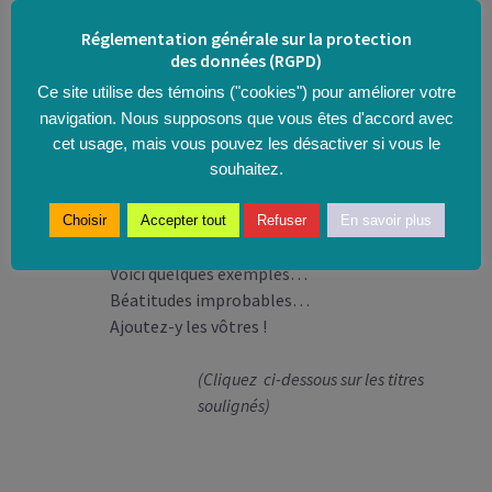
de la rencontre
imprévue…
Réglementation générale sur la protection
des données (RGPD)
Le bonheur est
Ce site utilise des témoins ("cookies") pour améliorer votre
simple !
navigation. Nous supposons que vous êtes d'accord avec
Il ne vient pas de l’avoir ni de l’extérieur…
cet usage, mais vous pouvez les désactiver si vous le
Il vient de l’être…
souhaitez.
Il surgit du plus profond…
Choisir
Accepter tout
Refuser
En savoir plus
Le bonheur est simple !
Voici quelques exemples…
Béatitudes improbables…
Ajoutez-y les vôtres !
(Cliquez ci-dessous sur les titres
soulignés)