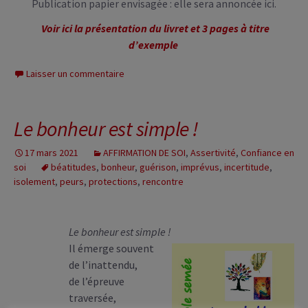
Publication papier envisagée : elle sera annoncée ici.
Voir ici la présentation du livret et 3 pages à titre
d’exemple
Laisser un commentaire
Le bonheur est simple !
17 mars 2021
AFFIRMATION DE SOI
,
Assertivité
,
Confiance en
soi
béatitudes
,
bonheur
,
guérison
,
imprévus
,
incertitude
,
isolement
,
peurs
,
protections
,
rencontre
Le bonheur est simple !
Il émerge souvent
de l’inattendu,
de l’épreuve
traversée,