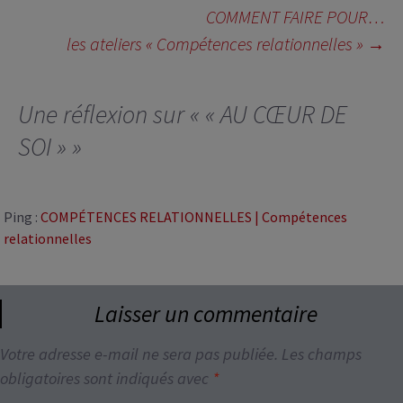
des
COMMENT FAIRE POUR…
articles
les ateliers « Compétences relationnelles »
→
Une réflexion sur «
« AU CŒUR DE
SOI »
»
Ping :
COMPÉTENCES RELATIONNELLES | Compétences
relationnelles
Laisser un commentaire
Votre adresse e-mail ne sera pas publiée.
Les champs
obligatoires sont indiqués avec
*