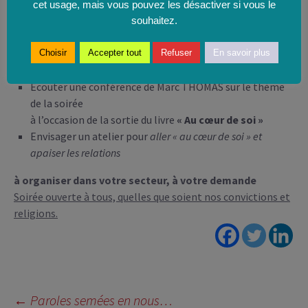
cet usage, mais vous pouvez les désactiver si vous le
et en vivre pour soi et au milieu des autres
souhaitez.
→ UNE SOIRÉE ECHANGE ET CONFÉRENCE : Oser être
soi pour apaiser les relations
Choisir
Accepter tout
Refuser
En savoir plus
Découvrir les ressources que je porte en moi
Ecouter une conférence de Marc THOMAS sur le thème
de la soirée
à l’occasion de la sortie du livre
« Au cœur de soi »
Envisager un atelier pour
aller « au cœur de soi » et
apaiser les relations
à organiser dans votre secteur, à votre demande
Soirée ouverte à tous, quelles que soient nos convictions et
religions.
Navigation
←
Paroles semées en nous…