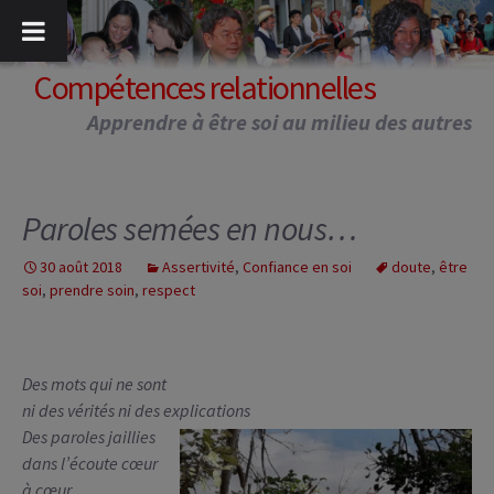
Aller
au
contenu
Compétences relationnelles
Apprendre à être soi au milieu des autres
Paroles semées en nous…
30 août 2018
Assertivité
,
Confiance en soi
doute
,
être
soi
,
prendre soin
,
respect
Des mots qui ne sont
ni des vérités ni des explications
Des paroles jaillies
dans l’écoute cœur
à cœur