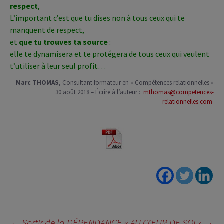
respect
,
L’important c’est que tu dises non à tous ceux qui te
manquent de respect,
et
que tu trouves ta source
:
elle te dynamisera et te protégera de tous ceux qui veulent
t’utiliser à leur seul profit…
Marc THOMAS
, Consultant formateur en « Compétences relationnelles »
30 août 2018 – Écrire à l’auteur :
mthomas@competences-
relationnelles.com
Navigation
←
Sortir de la DÉPENDANCE
« AU CŒUR DE SOI »
→