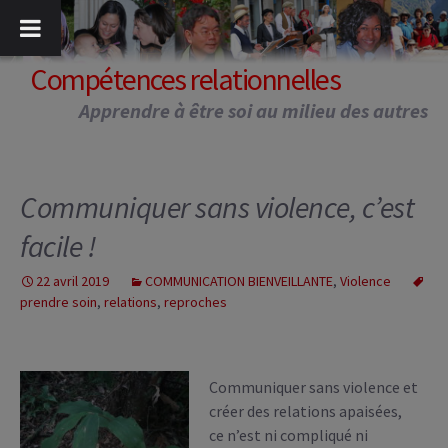
Aller
au
contenu
Compétences relationnelles
Apprendre à être soi au milieu des autres
Communiquer sans violence, c’est
facile !
22 avril 2019
COMMUNICATION BIENVEILLANTE
,
Violence
prendre soin
,
relations
,
reproches
Communiquer sans violence et
créer des relations apaisées,
ce n’est ni compliqué ni