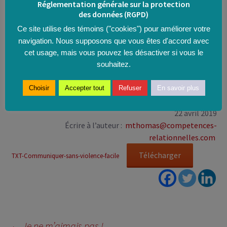
de se respecter soi dans ce qu’on ressent
Réglementation générale sur la protection
des données (RGPD)
et de lâcher l’aigreur contre l’autre !
Ca dépollue
Ce site utilise des témoins ("cookies") pour améliorer votre
et ça change le mode relationnel automatiquement !!!
navigation. Nous supposons que vous êtes d'accord avec
cet usage, mais vous pouvez les désactiver si vous le
Essayez, d’abord en eau calme, et vous verrez :
souhaitez.
ça peut aussi améliorer les situations plus houleuses !
Marc THOMAS
, Consultant formateur en « Compétences
Choisir
Accepter tout
Refuser
En savoir plus
relationnelles »
22 avril 2019
Écrire à l’auteur :
mthomas@competences-
relationnelles.com
Télécharger
TXT-Communiquer-sans-violence-facile
Navigation
←
Je ne m’aimais pas !