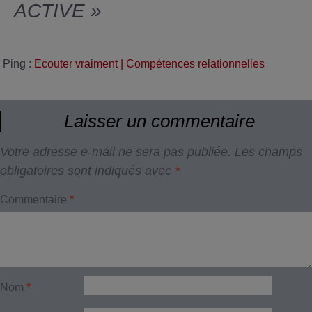
ACTIVE
»
Ping :
Ecouter vraiment | Compétences relationnelles
Laisser un commentaire
Votre adresse e-mail ne sera pas publiée.
Les champs
obligatoires sont indiqués avec
*
Commentaire
*
Nom
*