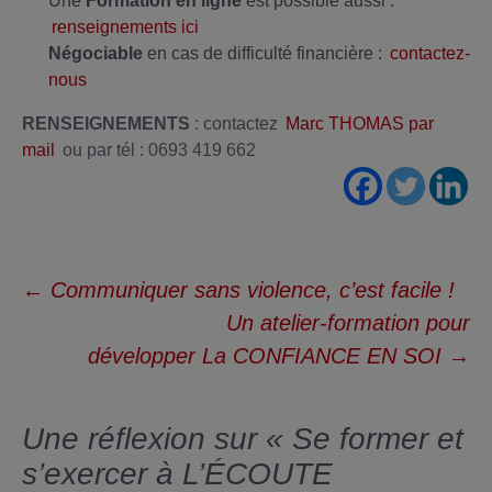
Une
Formation en ligne
est possible aussi :
renseignements ici
Négociable
en cas de difficulté financière :
contactez-
nous
RENSEIGNEMENTS
: contactez
Marc THOMAS par
mail
ou par tél : 0693 419 662
Navigation
←
Communiquer sans violence, c’est facile !
des
Un atelier-formation pour
articles
développer La CONFIANCE EN SOI
→
Une réflexion sur «
Se former et
s’exercer à L’ÉCOUTE