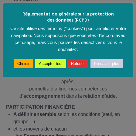
Trouver la posture juste pour être avec l’autre en
Réglementation générale sur la protection
restant soi-même
des données (RGPD)
L’Écoute CENTRÉE SUR LA PERSONNE selon
Ce site utilise des témoins ("cookies") pour améliorer votre
Carl Rogers
navigation. Nous supposons que vous êtes d'accord avec
accueil du « réel » : authenticité et congruence
cet usage, mais vous pouvez les désactiver si vous le
acceptation : le regard positif inconditionnel
souhaitez.
empathie : ressentir avec justesse et nommer ce que
l’écouté vit, comprend et ressent
Choisir
Accepter tout
Refuser
En savoir plus
Une formation d’approfondissement
, quelques mois
après,
permettra d’affiner nos compétences
d’
accompagnement
dans la
relation d’aide
.
PARTICIPATION FINANCIÈRE
A définir ensemble
selon les conditions (seul, en
groupe…)
et les moyens de chacun