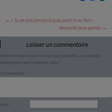
Navigation
←
« Tu ne sais jamais à quel point tu es fort »
des
Ressentir pour penser
→
articles
Laisser un commentaire
Votre adresse e-mail ne sera pas publiée.
Les champs
obligatoires sont indiqués avec
*
Commentaire
*
Nom
*