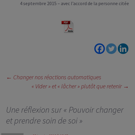
4 septembre 2015 – avec l’accord de la personne citée
Navigation
←
Changer nos réactions automatiques
des
« Vider » et « lâcher » plutôt que retenir
→
articles
Une réflexion sur «
Pouvoir changer
et prendre soin de soi
»