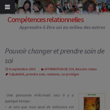
Aller
au
contenu
Compétences relationnelles
Apprendre à être soi au milieu des autres
Pouvoir changer et prendre soin de
soi
4 septembre 2015
AFFIRMATION DE SOI
,
Besoins vitaux
Culpabilité
,
prendre soin
,
relations
,
se protéger
Une personne m’écrivait ceci il y a
quelque temps :
« Je sais que mon seuil de tolérance est