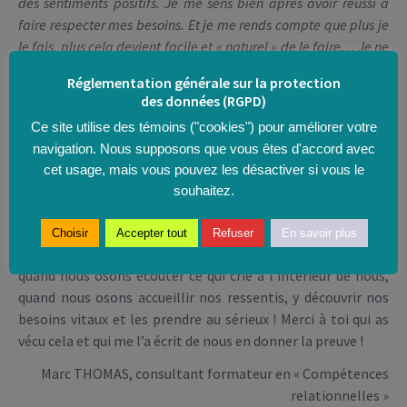
des sentiments positifs. Je me sens bien après avoir réussi à
faire respecter mes besoins. Et je me rends compte que plus je
le fais, plus cela devient facile et « naturel » de le faire… Je ne
culpabilise plus !
Réglementation générale sur la protection
En me comportant ainsi, je fais également du « tri » autour de
des données (RGPD)
moi. Je me rends compte des personnes qui
Ce site utilise des témoins ("cookies") pour améliorer votre
m’apprécient vraiment et sur qui je peux compter… et de
navigation. Nous supposons que vous êtes d'accord avec
celles qui finalement n’étaient près de moi que par intérêt…
cet usage, mais vous pouvez les désactiver si vous le
souhaitez.
Du coup, je renforce aussi les liens avec les gens que
j’apprécie… »
Choisir
Accepter tout
Refuser
En savoir plus
Ce que vit cette personne est à la portée de chacun de nous,
quand nous osons écouter ce qui crie à l’intérieur de nous,
quand nous osons accueillir nos ressentis, y découvrir nos
besoins vitaux et les prendre au sérieux ! Merci à toi qui as
vécu cela et qui me l’a écrit de nous en donner la preuve !
Marc THOMAS, consultant formateur en « Compétences
relationnelles »