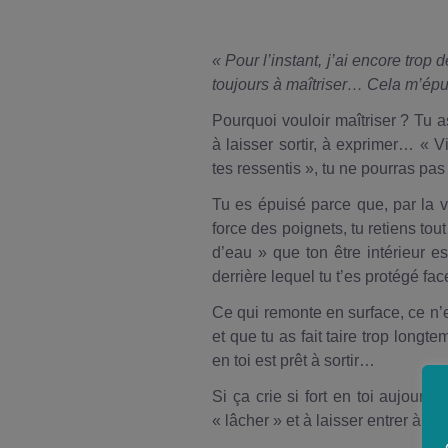
QUI SO
NOUS ?
« Pour l’instant, j’ai encore trop 
INFOS P
toujours à maîtriser… Cela m’é
Pourquoi vouloir maîtriser ? Tu a
à laisser sortir, à exprimer… « V
tes ressentis », tu ne pourras pas 
Tu es épuisé parce que, par la v
force des poignets, tu retiens tout
d’eau » que ton être intérieur e
derrière lequel tu t’es protégé fac
Ce qui remonte en surface, ce n’es
et que tu as fait taire trop longte
en toi est prêt à sortir…
Si ça crie si fort en toi aujourd’
« lâcher » et à laisser entrer à sa