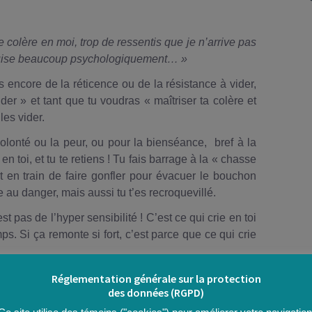
MMES-
ATELIERS
NOS
ÉDUCATION
COMMUNICATION
NEWSLETTERS
RELATIONNELLE &
GESTION DE
de colère en moi, trop de ressentis que je n’arrive pas
RATIQUES
COMMUNICATION
CONFLITS
SITES AMIS
RELATIONNELLE &
puise beaucoup psychologiquement… »
GESTION DE
CONFLIT
ACCOMPAGNEMENT
s encore de la réticence ou de la résistance à vider,
EN
DÉVELOPPEMENT
ider » et tant que tu voudras « maîtriser ta colère et
MANAGEMENT
PERSONNEL ET
les vider.
D’ÉQUIPE &
CONNAISSANCE
MÉTHODE
DE SOI
PARTICIPATIVE
olonté ou la peur, ou pour la bienséance, bref à la
 en toi, et tu te retiens ! Tu fais barrage à la « chasse
ACCOMPAGNEMENT
PRATIQUE
ORIENTATION
st en train de faire gonfler pour évacuer le bouchon
PROFESSIONNELLE
SCOLAIRE /
PROFESSIONNELLE
e au danger, mais aussi tu t’es recroquevillé.
DOCUMENTS
t pas de l’hyper sensibilité ! C’est ce qui crie en toi
FORMATIONS
HEXAGONE
mps. Si ça remonte si fort, c’est parce que ce qui crie
hui, c’est que tu es prêt à l’écouter sans t’y noyer, à
Réglementation générale sur la protection
des données (RGPD)
 place la sérénité et la reconstruction.