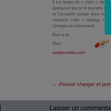
Il est temps de « vider », de « 
quelqu’un qui ne te donnera pas d
et t’accueillir jusque dans ton 
canaliser cette « vidange » jus
l’énergie du relèvement.
Bien à toi…
Marc
relationnelles.com
Navigation
←
Pouvoir changer et pren
des
articles
Laisser un commenta