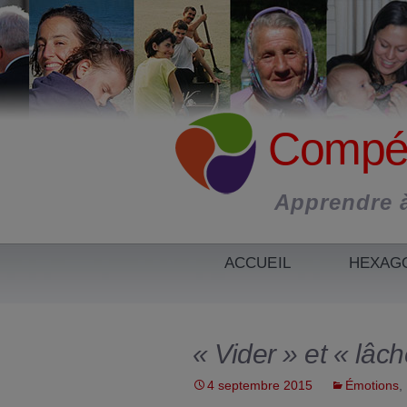
Aller
au
contenu
Compét
Apprendre à
ACCUEIL
HEXAG
FORMAT
DOCUM
« Vider » et « lâch
ATELIER
ACCOM
4 septembre 2015
Émotions
,