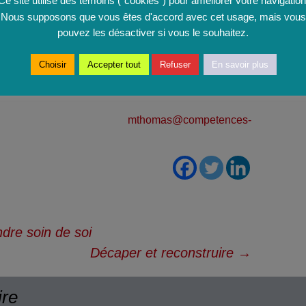
Ce site utilise des témoins ("cookies") pour améliorer votre navigation
lâcher », si possible en te faisant accompagner de
Nous supposons que vous êtes d'accord avec cet usage, mais vous
e conseil ni de directives, mais qui saura t’écouter
pouvez les désactiver si vous le souhaitez.
cri et tes larmes, et qui pourra t’accompagner pour
qu’à y retrouver le soulagement, la libération et
Choisir
Accepter tout
Refuser
En savoir plus
mthomas@competences-
dre soin de soi
Décaper et reconstruire
→
ire