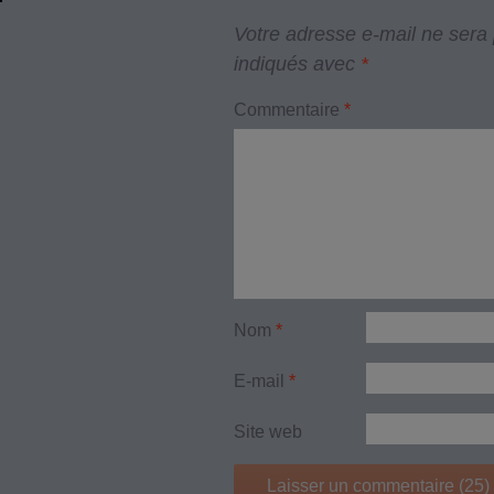
Votre adresse e-mail ne sera 
indiqués avec
*
Commentaire
*
Nom
*
E-mail
*
Site web