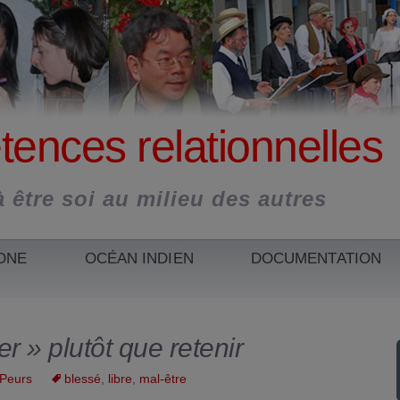
ences relationnelles
 être soi au milieu des autres
ONE
OCÉAN INDIEN
DOCUMENTATION
IONS ET
OCÉAN INDIEN :
DÉVELOPPEMENT
DOCUMENTS
ENTS
QUI SOMMES-
PERSONNEL
POUR TOUS
NOUS ?
er » plutôt que retenir
S ET
(RÉ)ORIENTATION
ATELIERS
FORMATIONS EN
PAGNEMENTS
ACCOMPAGNEMENT
ET PROJET
PARENTALITÉ
LIGNE
OCÉAN INDIEN
PROFESSIONNEL
Peurs
blessé
,
libre
,
mal-être