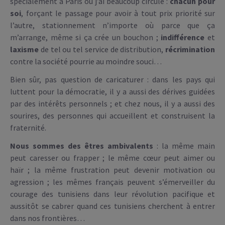
spécialement à Paris où j’ai beaucoup circulé :
chacun pour
soi
, forçant le passage pour avoir à tout prix priorité sur
l’autre, stationnement n’importe où parce que ça
m’arrange, même si ça crée un bouchon ;
indifférence
et
laxisme
de tel ou tel service de distribution,
récrimination
contre la société pourrie au moindre souci…
Bien sûr, pas question de caricaturer : dans les pays qui
luttent pour la démocratie, il y a aussi des dérives guidées
par des intérêts personnels ; et chez nous, il y a aussi des
sourires, des personnes qui accueillent et construisent la
fraternité.
Nous sommes des êtres ambivalents
: la même main
peut caresser ou frapper ; le même cœur peut aimer ou
haïr ; la même frustration peut devenir motivation ou
agression ; les mêmes français peuvent s’émerveiller du
courage des tunisiens dans leur révolution pacifique et
aussitôt se cabrer quand ces tunisiens cherchent à entrer
dans nos frontières…