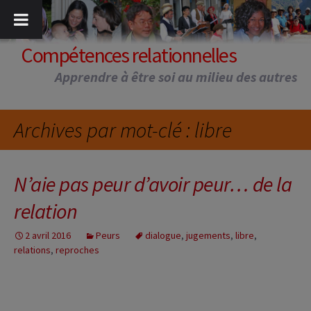
Aller
au
contenu
Compétences relationnelles
Apprendre à être soi au milieu des autres
Archives par mot-clé : libre
N’aie pas peur d’avoir peur… de la
relation
2 avril 2016
Peurs
dialogue
,
jugements
,
libre
,
relations
,
reproches