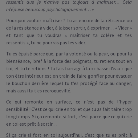
ressentis que je n’arrive pas toujours à maîtriser… Cela
m’épuise beaucoup psychologiquement… »
Pourquoi vouloir maîtriser ? Tu as encore de la réticence ou
de la résistance à vider, à laisser sortir, à exprimer… « Vider »
et tant que tu voudras « maîtriser ta colère et tes
ressentis », tu ne pourras pas les vider.
Tu es épuisé parce que, par la volonté ou la peur, ou pour la
bienséance, bref à la force des poignets, tu retiens tout en
toi, et tu te retiens ! Tu fais barrage à la « chasse d’eau » que
ton être intérieur est en train de faire gonfler pour évacuer
le bouchon derrière lequel tu t’es protégé face au danger,
mais aussi tu t’es recroquevillé.
Ce qui remonte en surface, ce n’est pas de l’hyper
sensibilité ! C’est ce qui crie en toi et que tu as fait taire trop
longtemps. Si ça remonte si fort, c’est parce que ce qui crie
en toi est prêt à sortir…
Si ça crie si fort en toi aujourd’hui, c’est que tu es prêt à