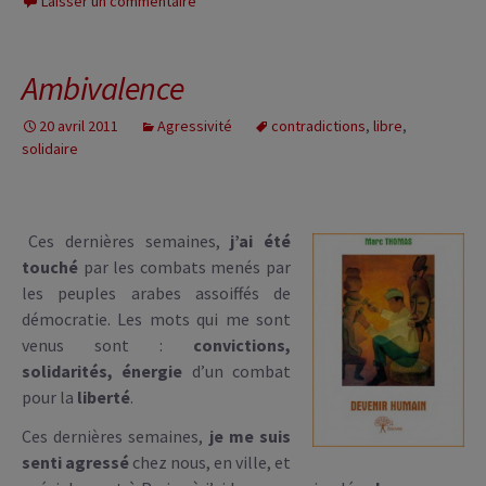
Laisser un commentaire
Ambivalence
20 avril 2011
Agressivité
contradictions
,
libre
,
solidaire
Ces dernières semaines,
j’ai été
touché
par les combats menés par
les peuples arabes assoiffés de
démocratie. Les mots qui me sont
venus sont :
convictions,
solidarités, énergie
d’un combat
pour la
liberté
.
Ces dernières semaines,
je me suis
senti agressé
chez nous, en ville, et