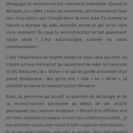
Décapage et reconstruction marchent ensemble. Quand tu
décapes, tu « vides » tous ces ressentis, ces blessures et tous
les « trop plein » qui t’empêchent de vivre bien. Et comme la
nature a horreur du vide, aussitôt arrive ce qui va te faire
vivre vraiment. Du coup la reconstruction se fait quasiment
toute seule ! C’est automatique, comme les vases
communicants !
C’est l’expérience de toutes celles et tous ceux qui font un
travail sur eux-mêmes et qui acceptent de vider les tensions
et les blessures, de « lâcher » ce qui les garde prisonnier d’un
passé douloureux : dès qu’ils ont « vidé » ou « lâché », la
sérénité arrive et la reconstruction démarre.
Ainsi, la personne qui posait la question du décapage et de
la reconstruction successive au début de cet article
poursuivait son courrier en disant :
« Réussir à m’affirmer et à
me faire respecter provoque en moi des sentiments positifs.. je
me sens bien après avoir réussi à faire respecter mes besoins..
et je me rend compte, que plus je le fais, plus cela devient