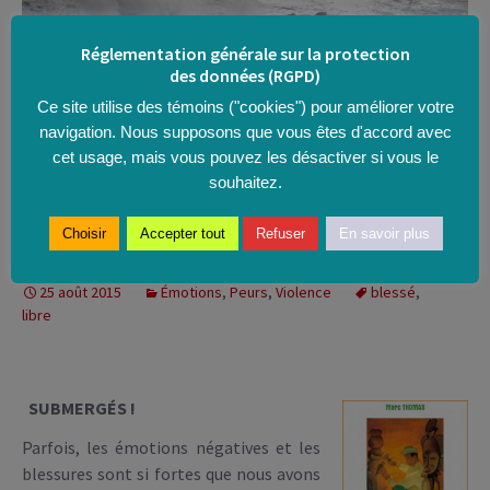
Réglementation générale sur la protection
des données (RGPD)
Ce site utilise des témoins ("cookies") pour améliorer votre
navigation. Nous supposons que vous êtes d'accord avec
cet usage, mais vous pouvez les désactiver si vous le
souhaitez.
Sortir de la COLÈRE et traiter les
Choisir
Accepter tout
Refuser
En savoir plus
BLESSURES
25 août 2015
Émotions
,
Peurs
,
Violence
blessé
,
libre
SUBMERGÉS !
Parfois, les émotions négatives et les
blessures sont si fortes que nous avons